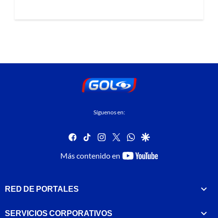
Síguenos en:
facebook
tiktok
instagram
twitter
whatsapp
google
youtube-
Más contenido en
footer
RED DE PORTALES
SERVICIOS CORPORATIVOS