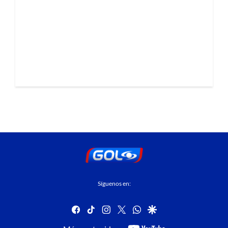
Síguenos en:
facebook
tiktok
instagram
twitter
whatsapp
google