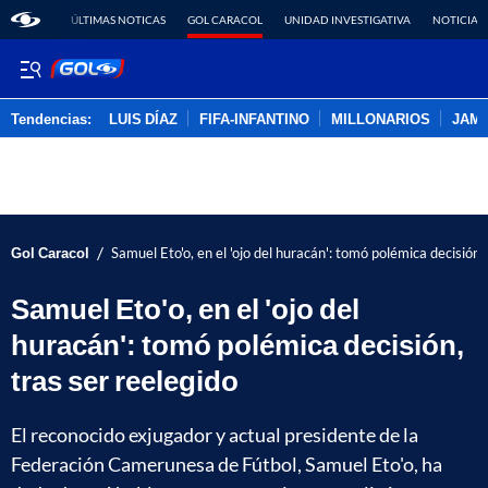
ÚLTIMAS NOTICAS
GOL CARACOL
UNIDAD INVESTIGATIVA
NOTICIAS
Tendencias:
LUIS DÍAZ
FIFA-INFANTINO
MILLONARIOS
JAM
PUBLICIDAD
/
Gol Caracol
Samuel Eto'o, en el 'ojo del huracán': tomó polémica decisión,
Samuel Eto'o, en el 'ojo del
huracán': tomó polémica decisión,
tras ser reelegido
El reconocido exjugador y actual presidente de la
Federación Camerunesa de Fútbol, Samuel Eto'o, ha