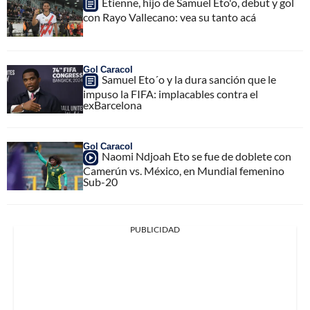
Etienne, hijo de Samuel Eto'o, debut y gol
con Rayo Vallecano: vea su tanto acá
Gol Caracol
Samuel Eto´o y la dura sanción que le
impuso la FIFA: implacables contra el
exBarcelona
Gol Caracol
Naomi Ndjoah Eto se fue de doblete con
Camerún vs. México, en Mundial femenino
Sub-20
PUBLICIDAD