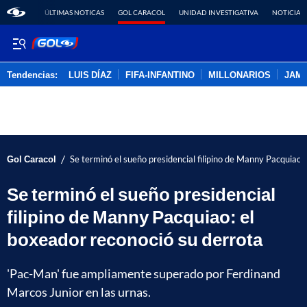
ÚLTIMAS NOTICAS
GOL CARACOL
UNIDAD INVESTIGATIVA
NOTICIAS
Tendencias:
LUIS DÍAZ
FIFA-INFANTINO
MILLONARIOS
JAM
PUBLICIDAD
/
Gol Caracol
Se terminó el sueño presidencial filipino de Manny Pacquiao:
Se terminó el sueño presidencial
filipino de Manny Pacquiao: el
boxeador reconoció su derrota
'Pac-Man' fue ampliamente superado por Ferdinand
Marcos Junior en las urnas.