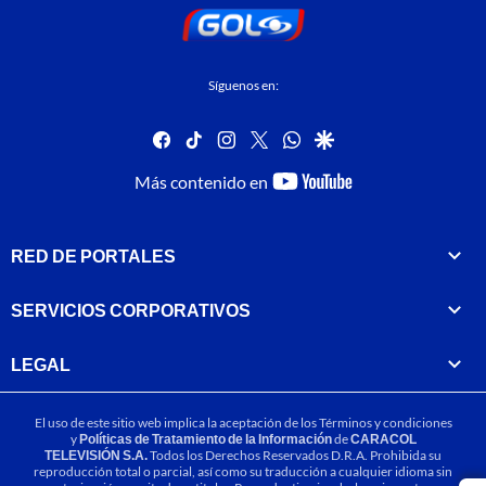
Síguenos en:
facebook
tiktok
instagram
twitter
whatsapp
google
youtube-
Más contenido en
footer
RED DE PORTALES
SERVICIOS CORPORATIVOS
LEGAL
El uso de este sitio web implica la aceptación de los
Términos y condiciones
y
Políticas de Tratamiento de la Información
de
CARACOL
TELEVISIÓN S.A.
Todos los Derechos Reservados D.R.A. Prohibida su
reproducción total o parcial, así como su traducción a cualquier idioma sin