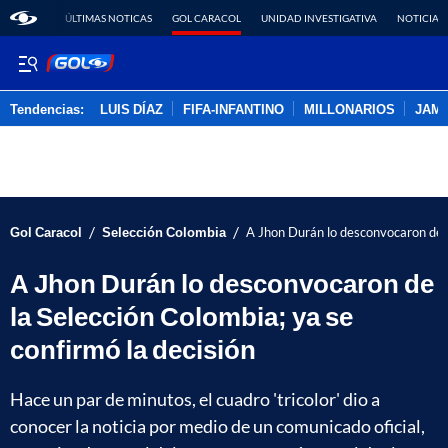
ÚLTIMAS NOTICAS
GOL CARACOL
UNIDAD INVESTIGATIVA
NOTICIAS
Tendencias:
LUIS DÍAZ
FIFA-INFANTINO
MILLONARIOS
JAM
PUBLICIDAD
/
/
Gol Caracol
Selección Colombia
A Jhon Durán lo desconvocaron de l
A Jhon Durán lo desconvocaron de
la Selección Colombia; ya se
confirmó la decisión
Hace un par de minutos, el cuadro 'tricolor' dio a
conocer la noticia por medio de un comunicado oficial,