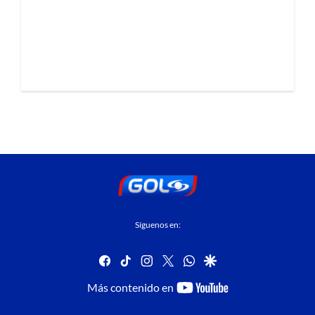
Síguenos en:
facebook
tiktok
instagram
twitter
whatsapp
google
youtube-
Más contenido en
footer