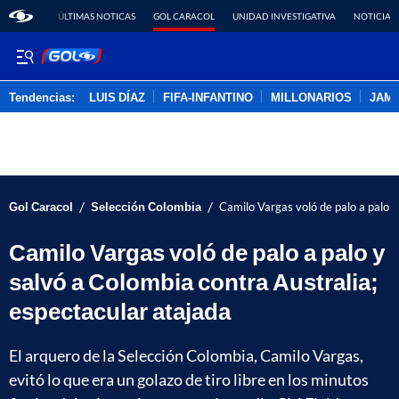
ÚLTIMAS NOTICAS
GOL CARACOL
UNIDAD INVESTIGATIVA
NOTICIAS
Tendencias:
LUIS DÍAZ
FIFA-INFANTINO
MILLONARIOS
JAM
PUBLICIDAD
/
/
Gol Caracol
Selección Colombia
Camilo Vargas voló de palo a palo y
Camilo Vargas voló de palo a palo y
salvó a Colombia contra Australia;
espectacular atajada
El arquero de la Selección Colombia, Camilo Vargas,
evitó lo que era un golazo de tiro libre en los minutos