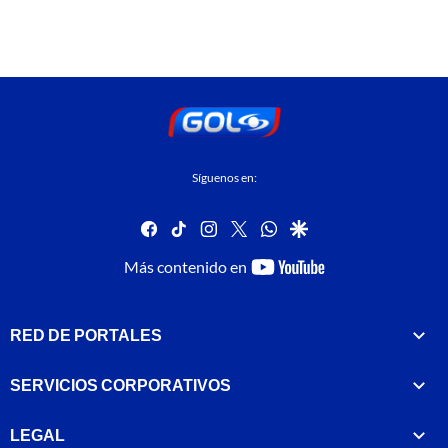
Síguenos en:
facebook
tiktok
instagram
twitter
whatsapp
google
youtube-
Más contenido en
footer
RED DE PORTALES
SERVICIOS CORPORATIVOS
LEGAL