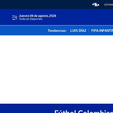
ÚLTIMA
jueves 06 de agosto, 2026
Todo en Deportes
Tendencias:
LUIS DÍAZ
FIFA-INFANT