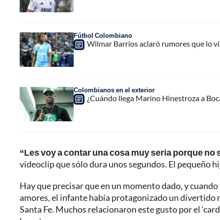
Fútbol Colombiano
Wilmar Barrios aclaró rumores que lo vin
Colombianos en el exterior
¿Cuándo llega Marino Hinestroza a Boca
“Les voy a contar una cosa muy seria porque no s
videoclip que sólo dura unos segundos. El pequeño hij
Hay que precisar que en un momento dado, y cuando F
amores, el infante había protagonizado un divertido
Santa Fe. Muchos relacionaron este gusto por el ‘carde