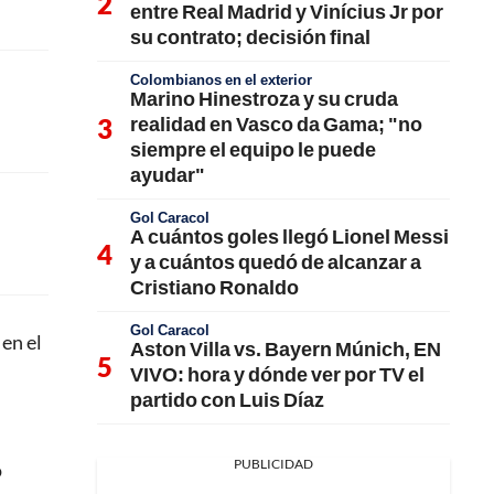
entre Real Madrid y Vinícius Jr por
su contrato; decisión final
Colombianos en el exterior
Marino Hinestroza y su cruda
realidad en Vasco da Gama; "no
siempre el equipo le puede
ayudar"
Gol Caracol
A cuántos goles llegó Lionel Messi
y a cuántos quedó de alcanzar a
Cristiano Ronaldo
Gol Caracol
’ en el
Aston Villa vs. Bayern Múnich, EN
VIVO: hora y dónde ver por TV el
partido con Luis Díaz
PUBLICIDAD
o