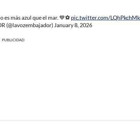
llo es más azul que el mar. 💙⚽️
pic.twitter.com/LQhPkchM
R (@lavozembajador)
January 8, 2026
PUBLICIDAD