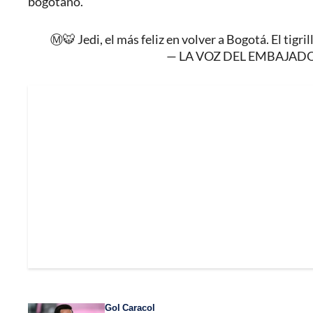
bogotano.
Ⓜ️🐯 Jedi, el más feliz en volver a Bogotá. El tigri
— LA VOZ DEL EMBAJADO
Gol Caracol