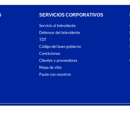
S
SERVICIOS CORPORATIVOS
Servicio al televidente
Defensor del televidente
TDT
Código del buen gobierno
Contáctenos
Clientes y proveedores
Mapa de sitio
Paute con nosotros
ones
y
Políticas de Tratamiento de la Información
de
CARACOL TELEVISIÓN S.A.
To
sí como su traducción a cualquier idioma sin autorización escrita de su titular. Repro
. All rights reserved 2025.