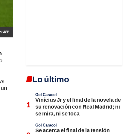
o: AFP.
a
no
Lo último
 ya
 un
Gol Caracol
Vinícius Jr y el final de la novela de
su renovación con Real Madrid; ni
se mira, ni se toca
Gol Caracol
Se acerca el final de la tensión