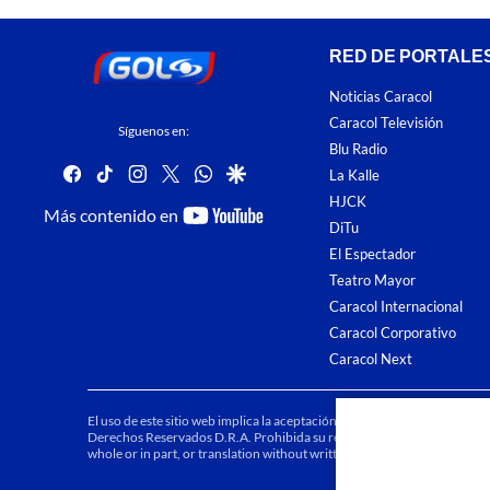
RED DE PORTALE
Noticias Caracol
Caracol Televisión
Síguenos en:
Blu Radio
facebook
tiktok
instagram
twitter
whatsapp
google
La Kalle
HJCK
youtube-
Más contenido en
DiTu
footer
El Espectador
Teatro Mayor
Caracol Internacional
Caracol Corporativo
Caracol Next
El uso de este sitio web implica la aceptación de los
Términos y condici
Derechos Reservados D.R.A. Prohibida su reproducción total o parcial, a
whole or in part, or translation without written permission is prohibited