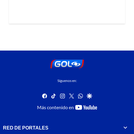
Síguenos en:
facebook
tiktok
instagram
twitter
whatsapp
google
youtube-
Más contenido en
footer
RED DE PORTALES