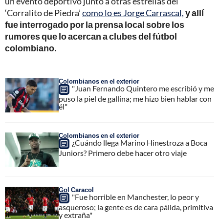
un evento deportivo junto a otras estrellas del
‘Corralito de Piedra’
como lo es Jorge Carrascal,
y allí
fue interrogado por la prensa local sobre los
rumores que lo acercan a clubes del fútbol
colombiano.
Colombianos en el exterior
"Juan Fernando Quintero me escribió y me
puso la piel de gallina; me hizo bien hablar con
él"
Colombianos en el exterior
¿Cuándo llega Marino Hinestroza a Boca
Juniors? Primero debe hacer otro viaje
Gol Caracol
"Fue horrible en Manchester, lo peor y
asqueroso; la gente es de cara pálida, primitiva
y extraña"