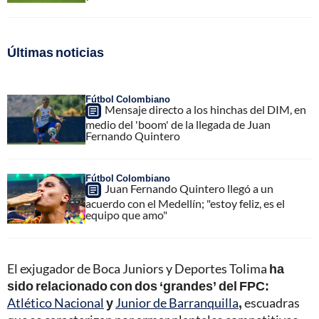
Últimas noticias
Fútbol Colombiano
Mensaje directo a los hinchas del DIM, en
medio del 'boom' de la llegada de Juan
Fernando Quintero
Fútbol Colombiano
Juan Fernando Quintero llegó a un
acuerdo con el Medellín; "estoy feliz, es el
equipo que amo"
El exjugador de Boca Juniors y Deportes Tolima
ha
sido relacionado con dos ‘grandes’ del FPC:
Atlético Nacional
y
Junior de Barranquilla
,
escuadras