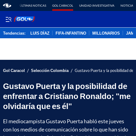
ÚLTIMAS NOTICAS
GOL CARACOL
UNIDAD INVESTIGATIVA
NOTICIAS
Tendencias:
LUIS DÍAZ
FIFA-INFANTINO
MILLONARIOS
JAM
PUBLICIDAD
/
/
Gol Caracol
Selección Colombia
Gustavo Puerta y la posibilidad de e
Gustavo Puerta y la posibilidad de
enfrentar a Cristiano Ronaldo; "me
olvidaría que es él"
El mediocampista Gustavo Puerta habló este jueves
con los medios de comunicación sobre lo que han sido