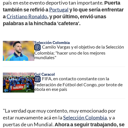
país en este evento deportivo tan importante.
Puerta
también se refirió a
Portugal
y lo que sería enfrentar
a
Cristiano Ronaldo
, y por último, envió unas
palabras a la hinchada 'cafetera'.
Selección Colombia
Camilo Vargas y el objetivo de la Selección
Colombia; "hacer uno de los mejores
mundiales"
Gol Caracol
FIFA, en contacto constante con la
Federación de Fútbol del Congo, por brote de
ébola en ese país
"La verdad que muy contento, muy emocionado por
estar nuevamente acá en la
Selección Colombia
, y a
puertas de un Mundial.
Ahora a seguir trabajando, se