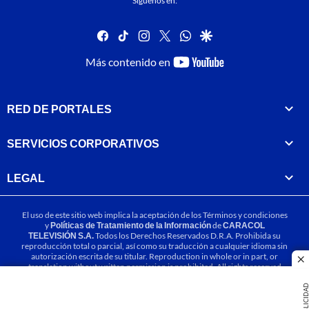
Síguenos en:
facebook
tiktok
instagram
twitter
whatsapp
google
youtube-
Más contenido en
footer
RED DE PORTALES
SERVICIOS CORPORATIVOS
LEGAL
El uso de este sitio web implica la aceptación de los
Términos y condiciones
y
Políticas de Tratamiento de la Información
de
CARACOL
TELEVISIÓN S.A.
Todos los Derechos Reservados D.R.A. Prohibida su
reproducción total o parcial, así como su traducción a cualquier idioma sin
autorización escrita de su titular. Reproduction in whole or in part, or
cl
translation without written permission is prohibited. All rights reserved
2025.
PUBLICIDA
MIEMBRO DE: