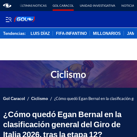
ÚLTIMAS NOTICAS
GOL CARACOL
UNIDAD INVESTIGATIVA
NOTICIAS
Tendencias:
LUIS DÍAZ
FIFA-INFANTINO
MILLONARIOS
JAM
PUBLICIDAD
/
/
Gol Caracol
Ciclismo
¿Cómo quedó Egan Bernal en la clasificación gene
¿Cómo quedó Egan Bernal en la
clasificación general del Giro de
Italia 2026, tras la etapa 12?