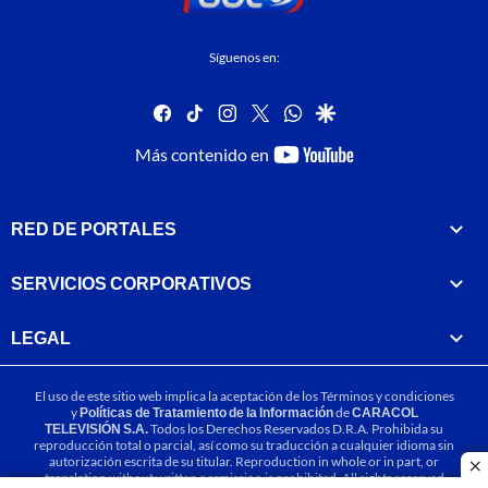
Síguenos en:
facebook
tiktok
instagram
twitter
whatsapp
google
youtube-
Más contenido en
footer
RED DE PORTALES
SERVICIOS CORPORATIVOS
LEGAL
El uso de este sitio web implica la aceptación de los
Términos y condiciones
y
Políticas de Tratamiento de la Información
de
CARACOL
TELEVISIÓN S.A.
Todos los Derechos Reservados D.R.A. Prohibida su
reproducción total o parcial, así como su traducción a cualquier idioma sin
autorización escrita de su titular. Reproduction in whole or in part, or
cl
translation without written permission is prohibited. All rights reserved