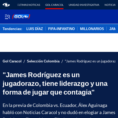
ÚLTIMAS NOTICAS
GOL CARACOL
UNIDAD INVESTIGATIVA
NOTICIAS
Tendencias:
LUIS DÍAZ
FIFA-INFANTINO
MILLONARIOS
JAM
PUBLICIDAD
/
/
Gol Caracol
Selección Colombia
"James Rodríguez es un jugadorazo,
"James Rodríguez es un
jugadorazo, tiene liderazgo y una
forma de jugar que contagia"
En la previa de Colombia vs. Ecuador, Álex Aguinaga
habló con Noticias Caracol y no dudó en elogiar a James