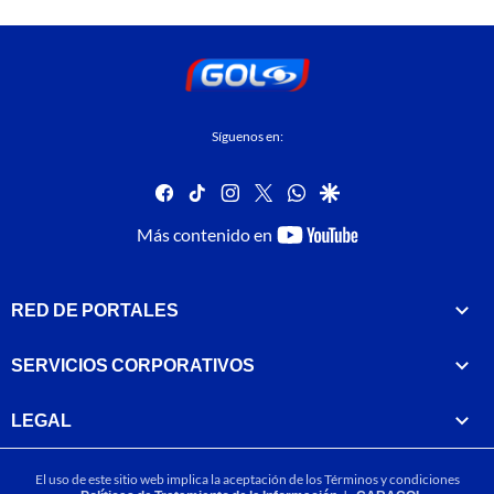
Síguenos en:
facebook
tiktok
instagram
twitter
whatsapp
google
youtube-
Más contenido en
footer
RED DE PORTALES
SERVICIOS CORPORATIVOS
LEGAL
El uso de este sitio web implica la aceptación de los
Términos y condiciones