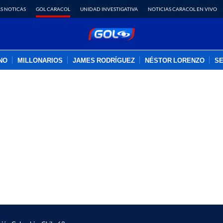
S NOTICAS
GOL CARACOL
UNIDAD INVESTIGATIVA
NOTICIAS CARACOL EN VIVO
INO
MILLONARIOS
JAMES RODRÍGUEZ
NÉSTOR LORENZO
SE
PUBLICIDAD