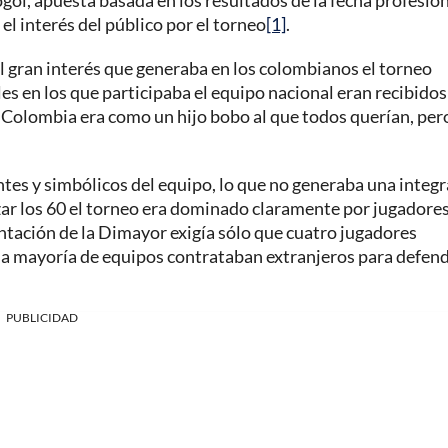
gol, apuesta basada en los resultados de la fecha profesio
l interés del público por el torneo
[1]
.
del gran interés que generaba en los colombianos el torneo
es en los que participaba el equipo nacional eran recibidos
Colombia era como un hijo bobo al que todos querían, per
ntes y simbólicos del equipo, lo que no generaba una integ
zar los 60 el torneo era dominado claramente por jugadore
ntación de la Dimayor exigía sólo que cuatro jugadores
e la mayoría de equipos contrataban extranjeros para defen
PUBLICIDAD