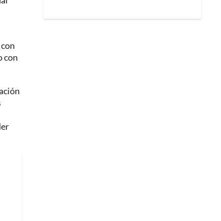
nal
 con
o con
ración
s
der