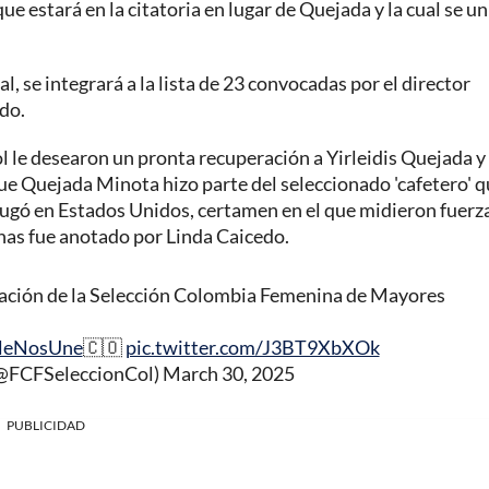
e estará en la citatoria en lugar de Quejada y la cual se uni
l, se integrará a la lista de 23 convocadas por el director
do.
 le desearon un pronta recuperación a Yirleidis Quejada y
 que Quejada Minota hizo parte del seleccionado 'cafetero' 
jugó en Estados Unidos, certamen en el que midieron fuerz
anas fue anotado por Linda Caicedo.
tración de la Selección Colombia Femenina de Mayores
leNosUne
🇨🇴
pic.twitter.com/J3BT9XbXOk
(@FCFSeleccionCol)
March 30, 2025
PUBLICIDAD