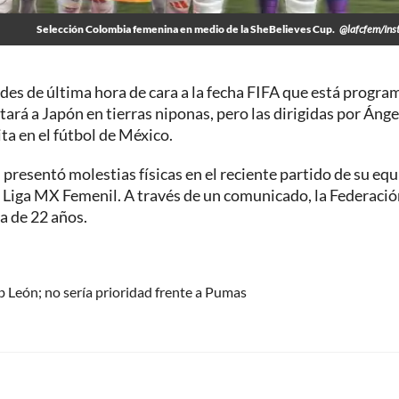
Selección Colombia femenina en medio de la SheBelieves Cup.
@lafcfem/Ins
es de última hora de cara a la fecha FIFA que está progr
entará a Japón en tierras niponas, pero las dirigidas por Áng
ta en el fútbol de México.
 presentó molestias físicas en el reciente partido de su eq
la Liga MX Femenil. A través de un comunicado, la Federaci
a de 22 años.
 León; no sería prioridad frente a Pumas