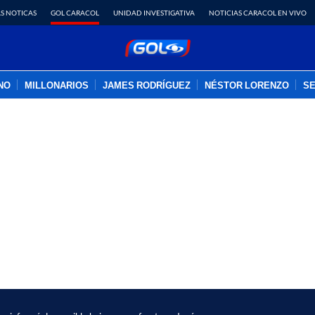
S NOTICAS
GOL CARACOL
UNIDAD INVESTIGATIVA
NOTICIAS CARACOL EN VIVO
INO
MILLONARIOS
JAMES RODRÍGUEZ
NÉSTOR LORENZO
SE
PUBLICIDAD