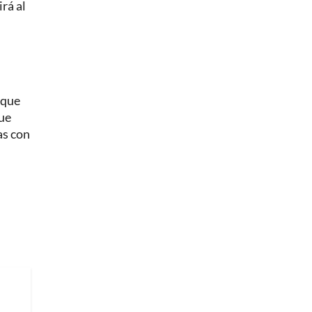
rá al
 que
que
as con