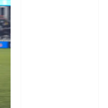
X
Whatsapp