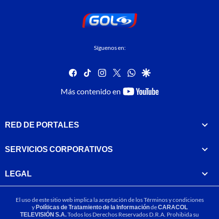
Síguenos en:
facebook
tiktok
instagram
twitter
whatsapp
google
youtube-
Más contenido en
footer
RED DE PORTALES
SERVICIOS CORPORATIVOS
LEGAL
El uso de este sitio web implica la aceptación de los
Términos y condiciones
y
Políticas de Tratamiento de la Información
de
CARACOL
TELEVISIÓN S.A.
Todos los Derechos Reservados D.R.A. Prohibida su