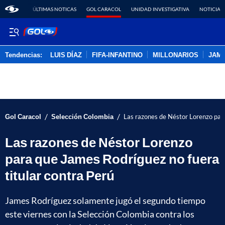
ÚLTIMAS NOTICAS
GOL CARACOL
UNIDAD INVESTIGATIVA
NOTICIAS
Tendencias:
LUIS DÍAZ
FIFA-INFANTINO
MILLONARIOS
JAM
PUBLICIDAD
/
/
Gol Caracol
Selección Colombia
Las razones de Néstor Lorenzo para
Las razones de Néstor Lorenzo
para que James Rodríguez no fuera
titular contra Perú
James Rodríguez solamente jugó el segundo tiempo
este viernes con la Selección Colombia contra los