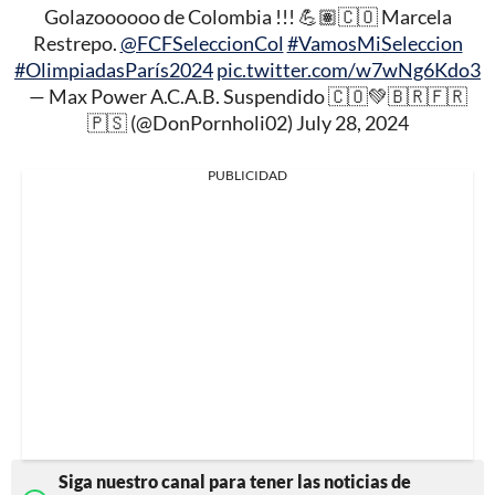
Golazoooooo de Colombia !!! 💪🏽🇨🇴 Marcela
Restrepo.
@FCFSeleccionCol
#VamosMiSeleccion
#OlimpiadasParís2024
pic.twitter.com/w7wNg6Kdo3
— Max Power A.C.A.B. Suspendido 🇨🇴💚🇧🇷🇫🇷
🇵🇸 (@DonPornholi02)
July 28, 2024
PUBLICIDAD
Siga nuestro canal para tener las noticias de