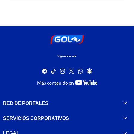
Síguenos en:
facebook
tiktok
instagram
twitter
whatsapp
google
youtube-
Más contenido en
footer
RED DE PORTALES
SERVICIOS CORPORATIVOS
LEGAL