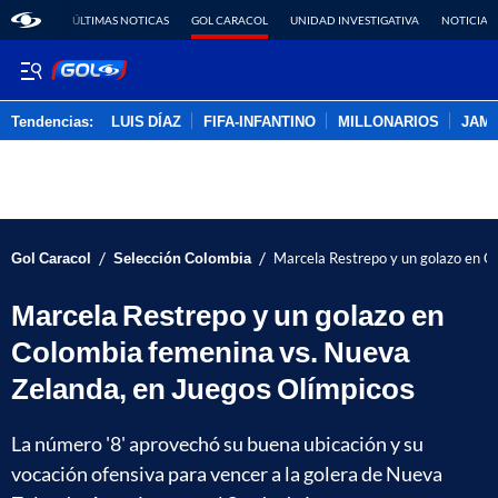
ÚLTIMAS NOTICAS
GOL CARACOL
UNIDAD INVESTIGATIVA
NOTICIAS
Tendencias:
LUIS DÍAZ
FIFA-INFANTINO
MILLONARIOS
JAM
PUBLICIDAD
/
/
Gol Caracol
Selección Colombia
Marcela Restrepo y un golazo en C
Marcela Restrepo y un golazo en
Colombia femenina vs. Nueva
Zelanda, en Juegos Olímpicos
La número '8' aprovechó su buena ubicación y su
vocación ofensiva para vencer a la golera de Nueva