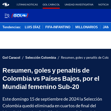
ÚLTIMAS NOTICAS
GOL CARACOL
UNIDAD INVESTIGATIVA
NOTICIAS
Tendencias:
LUIS DÍAZ
FIFA-INFANTINO
MILLONARIOS
JAM
PUBLICIDAD
/
/
Gol Caracol
Selección Colombia
Resumen, goles y penaltis de Colom
Resumen, goles y penaltis de
Colombia vs Países Bajos, por el
Mundial femenino Sub-20
Este domingo 15 de septiembre de 2024 la Selección
Colombia quedó eliminada en cuartos de final del