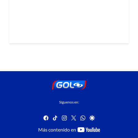
Síguenos en:
facebook
tiktok
instagram
twitter
whatsapp
google
youtube-
Más contenido en
footer