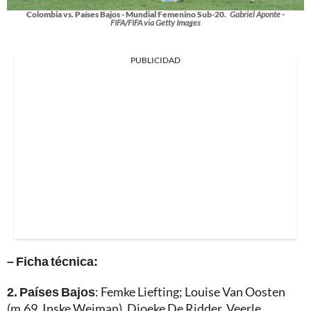
Colombia vs. Países Bajos - Mundial Femenino Sub-20.
Gabriel Aponte -
FIFA/FIFA via Getty Images
PUBLICIDAD
– Ficha técnica:
2. Países Bajos
: Femke Liefting; Louise Van Oosten
(m.69, Inske Weiman), Djoeke De Ridder, Veerle