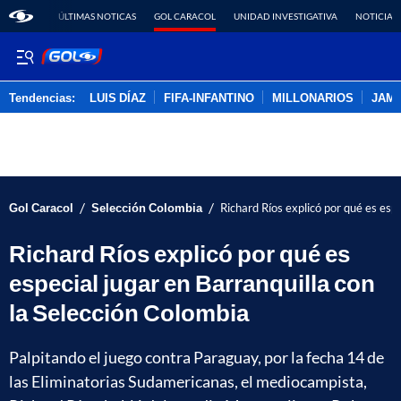
ÚLTIMAS NOTICAS
GOL CARACOL
UNIDAD INVESTIGATIVA
NOTICIAS
Tendencias:
LUIS DÍAZ
FIFA-INFANTINO
MILLONARIOS
JAM
PUBLICIDAD
/
/
Gol Caracol
Selección Colombia
Richard Ríos explicó por qué es esp
Richard Ríos explicó por qué es
especial jugar en Barranquilla con
la Selección Colombia
Palpitando el juego contra Paraguay, por la fecha 14 de
las Eliminatorias Sudamericanas, el mediocampista,