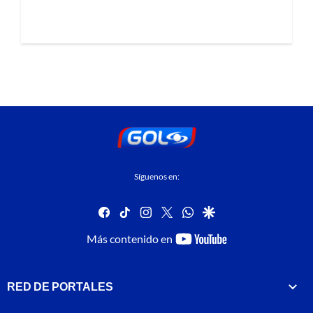
Síguenos en:
facebook
tiktok
instagram
twitter
whatsapp
google
youtube-
Más contenido en
footer
RED DE PORTALES