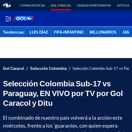
ÚLTIMAS NOTICAS
GOL CARACOL
UNIDAD INVESTIGATIVA
NOTICIAS
Tendencias:
LUIS DÍAZ
FIFA-INFANTINO
MILLONARIOS
JAM
PUBLICIDAD
/
/
Gol Caracol
Selección Colombia
Selección Colombia Sub-17 vs Para
Selección Colombia Sub-17 vs
Paraguay, EN VIVO por TV por Gol
Caracol y Ditu
El combinado de nuestro país volverá a la acción este
miércoles, frente a los 'guaraníes, con quien espera