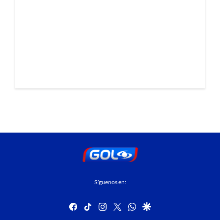
Síguenos en:
facebook
tiktok
instagram
twitter
whatsapp
google