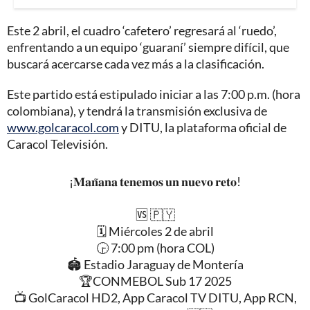
Este 2 abril, el cuadro ‘cafetero’ regresará al ‘ruedo’,
enfrentando a un equipo ‘guaraní’ siempre difícil, que
buscará acercarse cada vez más a la clasificación.
Este partido está estipulado iniciar a las 7:00 p.m. (hora
colombiana), y tendrá la transmisión exclusiva de
www.golcaracol.com
y DITU, la plataforma oficial de
Caracol Televisión.
¡𝐌𝐚𝐧̃𝐚𝐧𝐚 𝐭𝐞𝐧𝐞𝐦𝐨𝐬 𝐮𝐧 𝐧𝐮𝐞𝐯𝐨 𝐫𝐞𝐭𝐨!
🆚 🇵🇾
🗓 Miércoles 2 de abril
🕞 7:00 pm (hora COL)
🏟 Estadio Jaraguay de Montería
🏆CONMEBOL Sub 17 2025
📺 GolCaracol HD2, App Caracol TV DITU, App RCN,