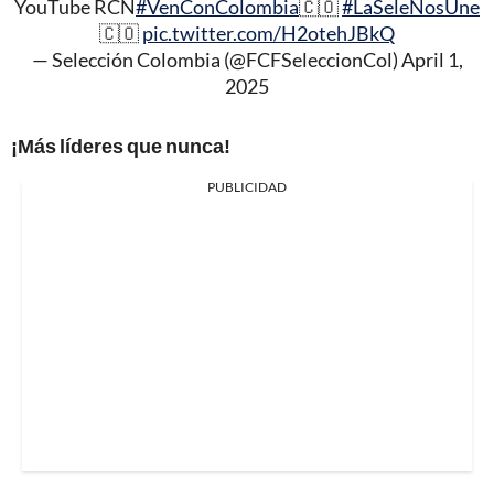
YouTube RCN
#VenConColombia
🇨🇴
#LaSeleNosUne
🇨🇴
pic.twitter.com/H2otehJBkQ
— Selección Colombia (@FCFSeleccionCol)
April 1,
2025
¡Más líderes que nunca!
PUBLICIDAD