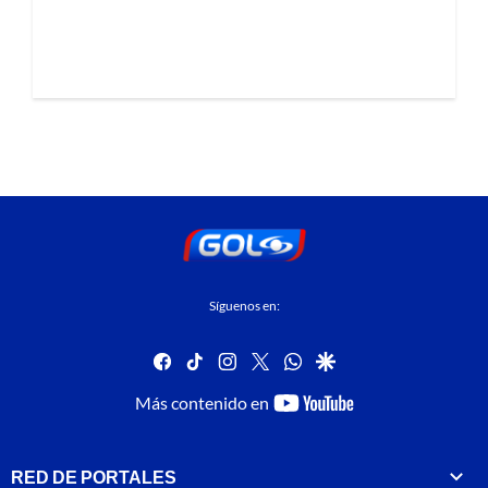
Síguenos en:
facebook
tiktok
instagram
twitter
whatsapp
google
youtube-
Más contenido en
footer
RED DE PORTALES