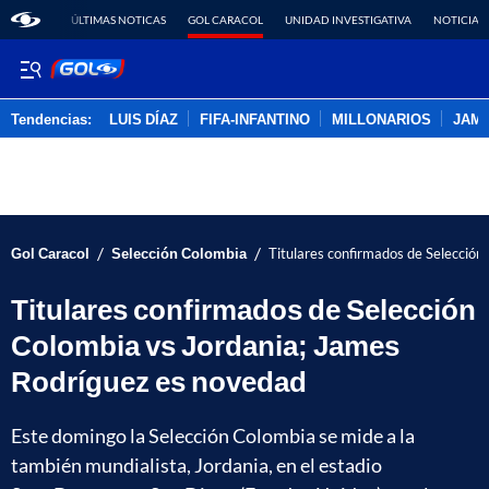
ÚLTIMAS NOTICAS
GOL CARACOL
UNIDAD INVESTIGATIVA
NOTICIAS
Tendencias:
LUIS DÍAZ
FIFA-INFANTINO
MILLONARIOS
JAM
PUBLICIDAD
/
/
Gol Caracol
Selección Colombia
Titulares confirmados de Selección
Titulares confirmados de Selección
Colombia vs Jordania; James
Rodríguez es novedad
Este domingo la Selección Colombia se mide a la
también mundialista, Jordania, en el estadio