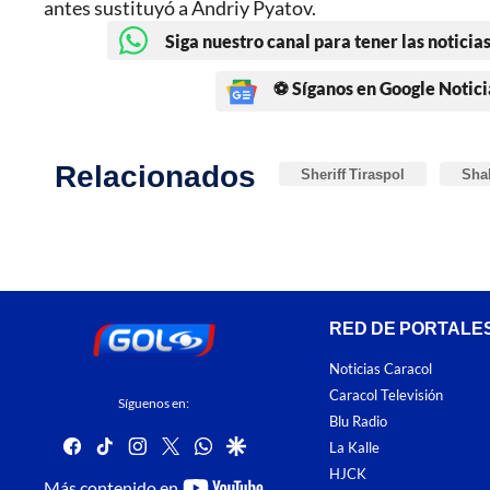
antes sustituyó a Andriy Pyatov.
Siga nuestro canal para tener las noticias
⚽ Síganos en Google Notici
Relacionados
Sheriff Tiraspol
Sha
RED DE PORTALE
Noticias Caracol
Caracol Televisión
Síguenos en:
Blu Radio
facebook
tiktok
instagram
twitter
whatsapp
google
La Kalle
HJCK
youtube-
Más contenido en