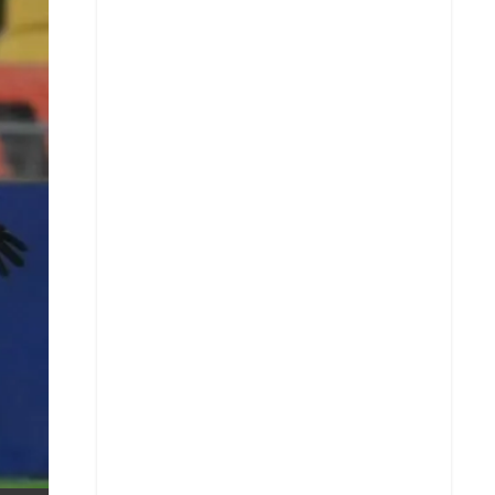
X
Whatsapp