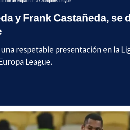
pidió con un empate de la Champions League
leda y Frank Castañeda, se
e
 una respetable presentación en la Li
 Europa League.