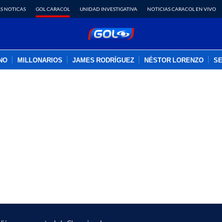
S NOTICAS
GOL CARACOL
UNIDAD INVESTIGATIVA
NOTICIAS CARACOL EN VIVO
INO
MILLONARIOS
JAMES RODRÍGUEZ
NÉSTOR LORENZO
SE
PUBLICIDAD