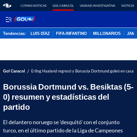
ÚLTIMAS NOTICAS
GOL CARACOL
UNIDAD INVESTIGATIVA
NOTICIAS
Tendencias:
LUIS DÍAZ
FIFA-INFANTINO
MILLONARIOS
JAM
PUBLICIDAD
/
Gol Caracol
Erling Haaland regresó y Borussia Dortmund goleó en casa: 
Borussia Dortmund vs. Besiktas (5-
0) resumen y estadísticas del
partido
El delantero noruego se 'desquitó' con el conjunto
turco, en el último partido de la Liga de Campeones