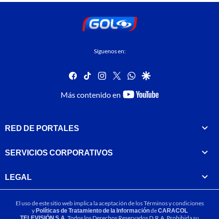
Síguenos en:
facebook
tiktok
instagram
twitter
whatsapp
google
youtube-
Más contenido en
footer
RED DE PORTALES
SERVICIOS CORPORATIVOS
LEGAL
El uso de este sitio web implica la aceptación de los
Términos y condiciones
y
Políticas de Tratamiento de la Información
de
CARACOL
TELEVISIÓN S.A.
Todos los Derechos Reservados D.R.A. Prohibida su