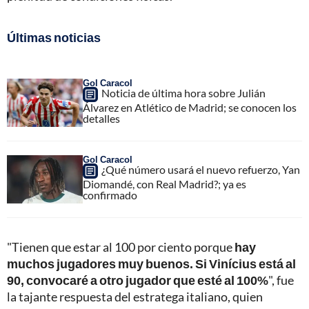
Últimas noticias
Gol Caracol
Noticia de última hora sobre Julián
Álvarez en Atlético de Madrid; se conocen los
detalles
Gol Caracol
¿Qué número usará el nuevo refuerzo, Yan
Diomandé, con Real Madrid?; ya es
confirmado
"Tienen que estar al 100 por ciento porque
hay
muchos jugadores muy buenos. Si Vinícius está al
90, convocaré a otro jugador que esté al 100%
", fue
la tajante respuesta del estratega italiano, quien