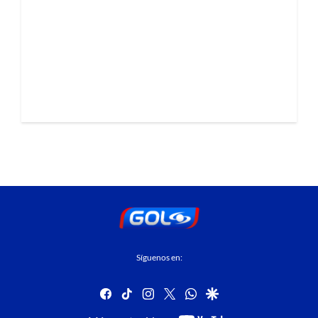
Síguenos en:
facebook
tiktok
instagram
twitter
whatsapp
google