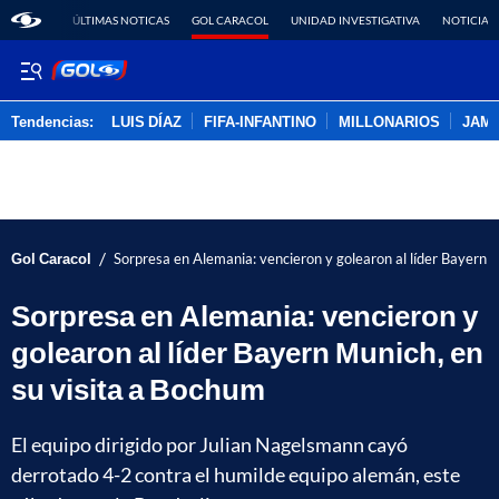
ÚLTIMAS NOTICAS
GOL CARACOL
UNIDAD INVESTIGATIVA
NOTICIAS
Tendencias:
LUIS DÍAZ
FIFA-INFANTINO
MILLONARIOS
JAM
PUBLICIDAD
/
Gol Caracol
Sorpresa en Alemania: vencieron y golearon al líder Bayern 
Sorpresa en Alemania: vencieron y
golearon al líder Bayern Munich, en
su visita a Bochum
El equipo dirigido por Julian Nagelsmann cayó
derrotado 4-2 contra el humilde equipo alemán, este