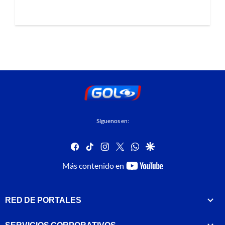
Síguenos en:
facebook
tiktok
instagram
twitter
whatsapp
google
youtube-
Más contenido en
footer
RED DE PORTALES
SERVICIOS CORPORATIVOS