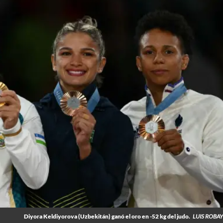
Diyora Keldiyorova (Uzbekitán) ganó el oro en -52 kg del judo.
LUIS ROBA