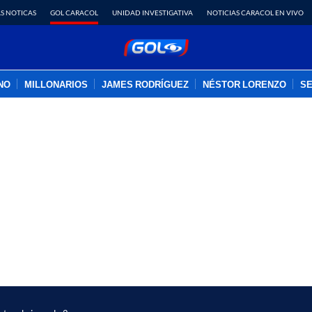
S NOTICAS
GOL CARACOL
UNIDAD INVESTIGATIVA
NOTICIAS CARACOL EN VIVO
INO
MILLONARIOS
JAMES RODRÍGUEZ
NÉSTOR LORENZO
SE
PUBLICIDAD