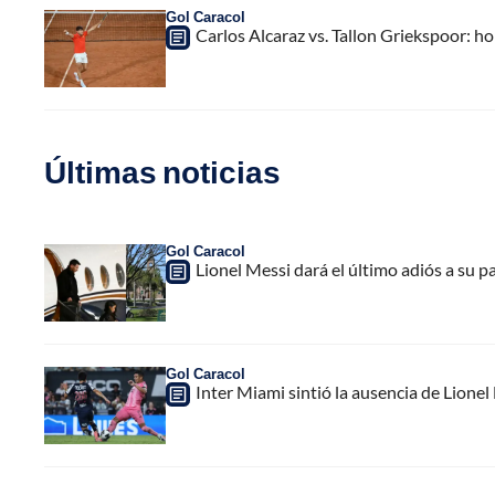
Gol Caracol
Carlos Alcaraz vs. Tallon Griekspoor: h
Últimas noticias
Gol Caracol
Lionel Messi dará el último adiós a su 
Gol Caracol
Inter Miami sintió la ausencia de Lion