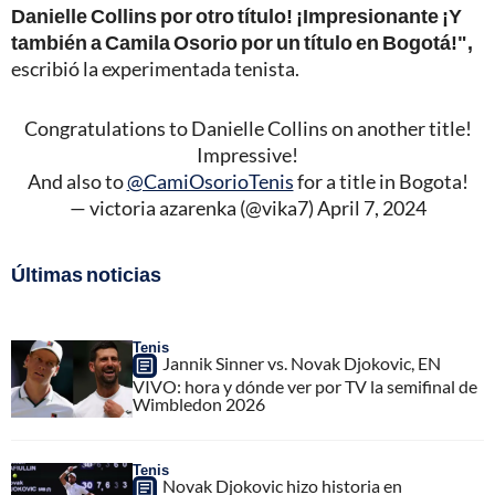
Danielle Collins por otro título! ¡Impresionante ¡Y
también a Camila Osorio por un título en Bogotá!",
escribió la experimentada tenista.
Congratulations to Danielle Collins on another title!
Impressive!
And also to
@CamiOsorioTenis
for a title in Bogota!
— victoria azarenka (@vika7)
April 7, 2024
Últimas noticias
Tenis
Jannik Sinner vs. Novak Djokovic, EN
VIVO: hora y dónde ver por TV la semifinal de
Wimbledon 2026
Tenis
Novak Djokovic hizo historia en