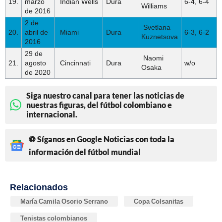
19.
marzo
Indian Wells
Dura
6-4, 6-4
Williams
de 2016
2 de
Svetlana
20.
abril de
Miami
Dura
6-3, 6-2
Kuznetsova
2016
29 de
Naomi
21.
agosto
Cincinnati
Dura
w/o
Osaka
de 2020
Siga nuestro canal para tener las noticias de
nuestras figuras, del fútbol colombiano e
internacional.
⚽ Síganos en Google Noticias con toda la
información del fútbol mundial
Relacionados
María Camila Osorio Serrano
Copa Colsanitas
Tenistas colombianos