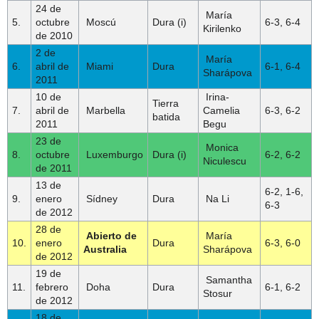
24 de
María
5.
octubre
Moscú
Dura (i)
6-3, 6-4
Kirilenko
de 2010
2 de
María
6.
abril de
Miami
Dura
6-1, 6-4
Sharápova
2011
10 de
Irina-
Tierra
7.
abril de
Marbella
Camelia
6-3, 6-2
batida
2011
Begu
23 de
Monica
8.
octubre
Luxemburgo
Dura (i)
6-2, 6-2
Niculescu
de 2011
13 de
6-2, 1-6,
9.
enero
Sídney
Dura
Na Li
6-3
de 2012
28 de
Abierto de
María
10.
enero
Dura
6-3, 6-0
Australia
Sharápova
de 2012
19 de
Samantha
11.
febrero
Doha
Dura
6-1, 6-2
Stosur
de 2012
18 de