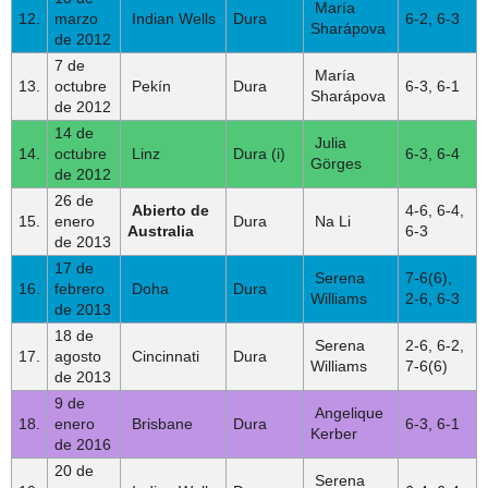
María
12.
marzo
Indian Wells
Dura
6-2, 6-3
Sharápova
de 2012
7 de
María
13.
octubre
Pekín
Dura
6-3, 6-1
Sharápova
de 2012
14 de
Julia
14.
octubre
Linz
Dura (i)
6-3, 6-4
Görges
de 2012
26 de
Abierto de
4-6, 6-4,
15.
enero
Dura
Na Li
Australia
6-3
de 2013
17 de
Serena
7-6(6),
16.
febrero
Doha
Dura
Williams
2-6, 6-3
de 2013
18 de
Serena
2-6, 6-2,
17.
agosto
Cincinnati
Dura
Williams
7-6(6)
de 2013
9 de
Angelique
18.
enero
Brisbane
Dura
6-3, 6-1
Kerber
de 2016
20 de
Serena