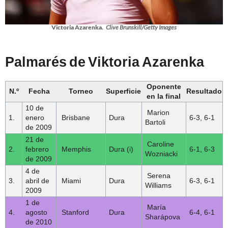
Victoria Azarenka.
Clive Brunskill/Getty Images
Palmarés de Viktoria Azarenka
Oponente
N.º
Fecha
Torneo
Superficie
Resultado
en la final
10 de
Marion
1.
enero
Brisbane
Dura
6-3, 6-1
Bartoli
de 2009
21 de
Caroline
2.
febrero
Memphis
Dura (i)
6-1, 6-3
Wozniacki
de 2009
4 de
Serena
3.
abril de
Miami
Dura
6-3, 6-1
Williams
2009
1 de
María
4.
agosto
Stanford
Dura
6-4, 6-1
Sharápova
de 2010