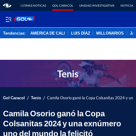
ÚLTIMAS NOTICAS
GOL CARACOL
UNIDAD INVESTIGATIVA
NOTICIAS
Tendencias:
AMERICA DE CALI
LUIS DÍAZ
MILLONARIOS
JA
PUBLICIDAD
/
/
Gol Caracol
Tenis
Camila Osorio ganó la Copa Colsanitas 2024 y una 
Camila Osorio ganó la Copa
Colsanitas 2024 y una exnúmero
uno del mundo la felicitó