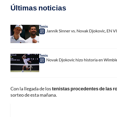
Últimas noticias
Tenis
Jannik Sinner vs. Novak Djokovic, EN V
Tenis
Novak Djokovic hizo historia en Wimbled
Con la llegada de los
tenistas procedentes de las 
sorteo de esta mañana.