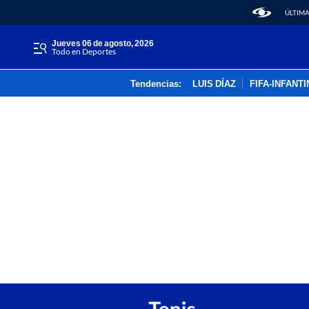
ÚLTIMA
jueves 06 de agosto, 2026
Todo en Deportes
Tendencias:
LUIS DÍAZ
FIFA-INFANT