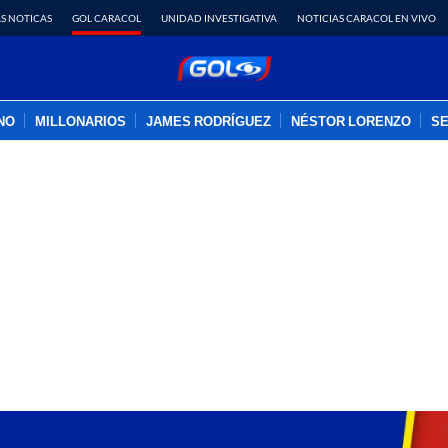
S NOTICAS
GOL CARACOL
UNIDAD INVESTIGATIVA
NOTICIAS CARACOL EN VIVO
INO
MILLONARIOS
JAMES RODRÍGUEZ
NÉSTOR LORENZO
SE
PUBLICIDAD