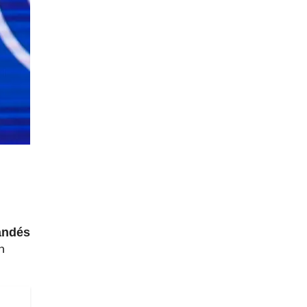
landés
n