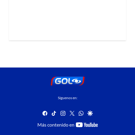
Síguenos en:
facebook
tiktok
instagram
twitter
whatsapp
google
youtube-
Más contenido en
footer