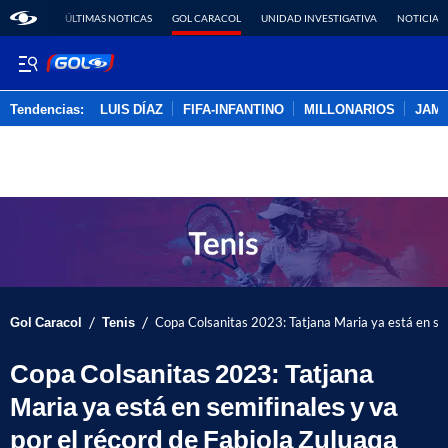
ÚLTIMAS NOTICAS
GOL CARACOL
UNIDAD INVESTIGATIVA
NOTICIAS
Tendencias:
LUIS DÍAZ
FIFA-INFANTINO
MILLONARIOS
JAM
PUBLICIDAD
/
/
Gol Caracol
Tenis
Copa Colsanitas 2023: Tatjana Maria ya está en sem
Copa Colsanitas 2023: Tatjana
Maria ya está en semifinales y va
por el récord de Fabiola Zuluaga