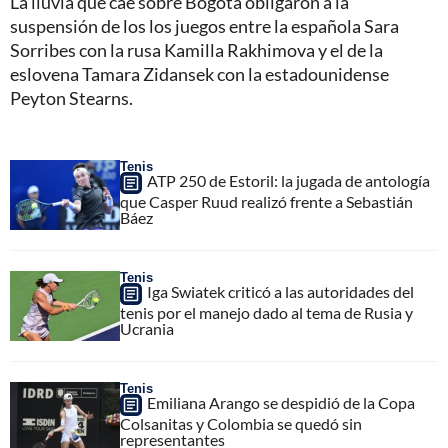
La lluvia que cae sobre Bogotá obligaron a la
suspensión de los los juegos entre la española Sara
Sorribes con la rusa Kamilla Rakhimova y el de la
eslovena Tamara Zidansek con la estadounidense
Peyton Stearns.
Tenis
ATP 250 de Estoril: la jugada de antología
que Casper Ruud realizó frente a Sebastián
Báez
Tenis
Iga Swiatek criticó a las autoridades del
tenis por el manejo dado al tema de Rusia y
Ucrania
Tenis
Emiliana Arango se despidió de la Copa
Colsanitas y Colombia se quedó sin
representantes