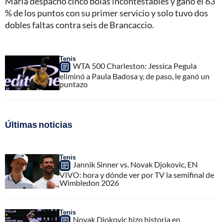
Maria despachó cinco bolas incontestables y ganó el 63
% de los puntos con su primer servicio y solo tuvo dos
dobles faltas contra seis de Brancaccio.
Tenis
WTA 500 Charleston: Jessica Pegula
eliminó a Paula Badosa y, de paso, le ganó un
puntazo
Últimas noticias
Tenis
Jannik Sinner vs. Novak Djokovic, EN
VIVO: hora y dónde ver por TV la semifinal de
Wimbledon 2026
Tenis
Novak Djokovic hizo historia en