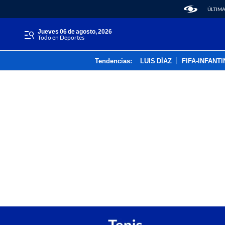
ÚLTIMA
jueves 06 de agosto, 2026
Todo en Deportes
Tendencias:
LUIS DÍAZ
FIFA-INFANT