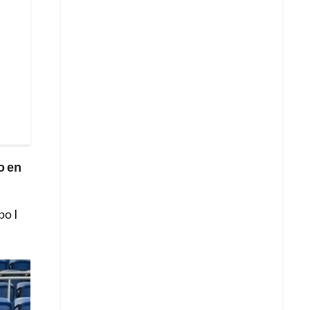
o en
po I