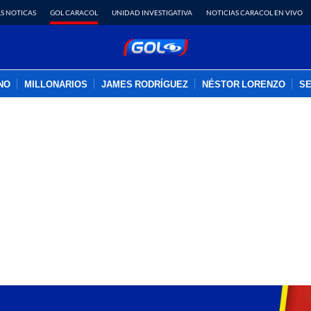
S NOTICAS
GOL CARACOL
UNIDAD INVESTIGATIVA
NOTICIAS CARACOL EN VIVO
INO
MILLONARIOS
JAMES RODRÍGUEZ
NÉSTOR LORENZO
SE
PUBLICIDAD