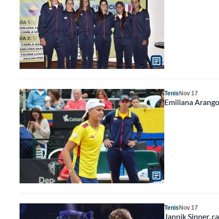
Tenis
Nov 17
Emiliana Arango 
Tenis
Nov 17
Jannik Sinner, c