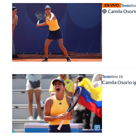
EN VIVO
Tenis
No
🔴 Camila Osorio
Tenis
Nov 16
Camila Osorio ig