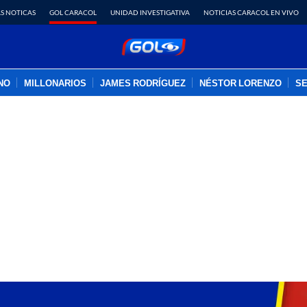
S NOTICAS
GOL CARACOL
UNIDAD INVESTIGATIVA
NOTICIAS CARACOL EN VIVO
INO
MILLONARIOS
JAMES RODRÍGUEZ
NÉSTOR LORENZO
SE
PUBLICIDAD