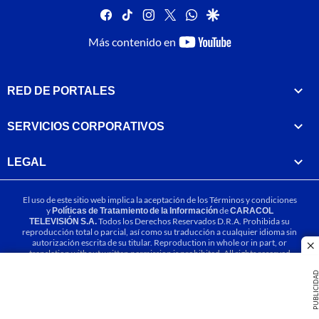
facebook
tiktok
instagram
twitter
whatsapp
google
youtube-
Más contenido en
footer
RED DE PORTALES
SERVICIOS CORPORATIVOS
LEGAL
El uso de este sitio web implica la aceptación de los
Términos y condiciones
y
Políticas de Tratamiento de la Información
de
CARACOL
TELEVISIÓN S.A.
Todos los Derechos Reservados D.R.A. Prohibida su
reproducción total o parcial, así como su traducción a cualquier idioma sin
autorización escrita de su titular. Reproduction in whole or in part, or
cl
translation without written permission is prohibited. All rights reserved
2025.
PUBLICIDA
MIEMBRO DE: