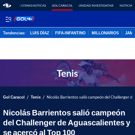
ÚLTIMAS NOTICAS
GOL CARACOL
UNIDAD INVESTIGATIVA
NOTICIAS
Tendencias:
LUIS DÍAZ
FIFA-INFANTINO
MILLONARIOS
JAM
PUBLICIDAD
/
/
Gol Caracol
Tenis
Nicolás Barrientos salió campeón del Challenger de
Nicolás Barrientos salió campeón
del Challenger de Aguascalientes y
se acercó al Top 100