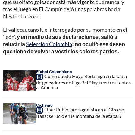
que su olfato goleador está más vigente que nunca, y
tras el juego en El Campín dejó unas palabras hacia
Néstor Lorenzo.
El vallecaucano fue interrogado por su momento en el
'león',
y en medio de sus declaraciones, salió a
relucir la
Selección Colombia
; no ocultó ese deseo
que tiene de volver a vestir los colores patrios.
Fútbol Colombiano
Cómo quedó Hugo Rodallega en la tabla
de goleadores de Liga BetPlay, tras tres tantos
al América
Ciclismo
Einer Rubio, protagonista en el Giro de
Italia; se lució en la montaña de la etapa 5