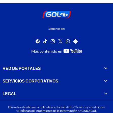
Síguenos en:
facebook
tiktok
instagram
twitter
whatsapp
google
youtube-
Más contenido en
footer
RED DE PORTALES
SERVICIOS CORPORATIVOS
LEGAL
El uso de este sitio web implica la aceptación de los
Términos y condiciones
y
Políticas de Tratamiento de la Información
de
CARACOL