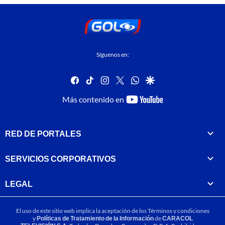
Síguenos en:
facebook
tiktok
instagram
twitter
whatsapp
google
youtube-
Más contenido en
footer
RED DE PORTALES
SERVICIOS CORPORATIVOS
LEGAL
El uso de este sitio web implica la aceptación de los
Términos y condiciones
y
Políticas de Tratamiento de la Información
de
CARACOL