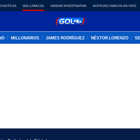
S NOTICAS
GOL CARACOL
UNIDAD INVESTIGATIVA
NOTICIAS CARACOL EN VIVO
INO
MILLONARIOS
JAMES RODRÍGUEZ
NÉSTOR LORENZO
SE
PUBLICIDAD