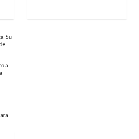
ga. Su
 de
to a
a
para