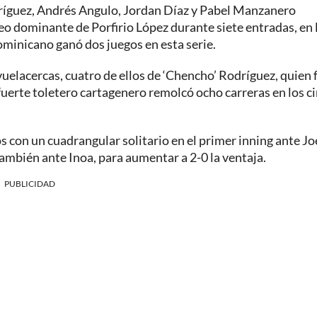
odríguez, Andrés Angulo, Jordan Díaz y Pabel Manzanero
eo dominante de Porfirio López durante siete entradas, en 
ominicano ganó dos juegos en esta serie.
vuelacercas, cuatro de ellos de ‘Chencho’ Rodríguez, quien 
fuerte toletero cartagenero remolcó ocho carreras en los c
s con un cuadrangular solitario en el primer inning ante Jo
 también ante Inoa, para aumentar a 2-0 la ventaja.
PUBLICIDAD