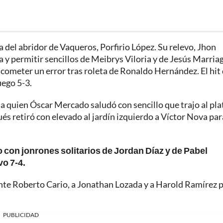
da del abridor de Vaqueros, Porfirio López. Su relevo, Jhon
a y permitir sencillos de Meibrys Viloria y de Jesús Marria
 cometer un error tras roleta de Ronaldo Hernández. El hit
uego 5-3.
, a quien Óscar Mercado saludó con sencillo que trajo al pla
és retiró con elevado al jardín izquierdo a Víctor Nova par
 con jonrones solitarios de Jordan Díaz y de Pabel
vo 7-4.
gente Roberto Cario, a Jonathan Lozada y a Harold Ramírez 
PUBLICIDAD