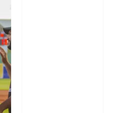
X
Whatsapp