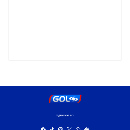
Síguenos en:
facebook
tiktok
instagram
twitter
whatsapp
google