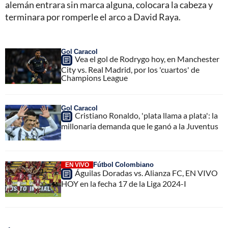
alemán entrara sin marca alguna, colocara la cabeza y
terminara por romperle el arco a David Raya.
Gol Caracol
Vea el gol de Rodrygo hoy, en Manchester
City vs. Real Madrid, por los 'cuartos' de
Champions League
Gol Caracol
Cristiano Ronaldo, 'plata llama a plata': la
millonaria demanda que le ganó a la Juventus
Fútbol Colombiano
EN VIVO
Águilas Doradas vs. Alianza FC, EN VIVO
HOY en la fecha 17 de la Liga 2024-I