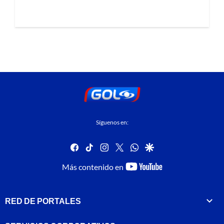
Síguenos en:
facebook
tiktok
instagram
twitter
whatsapp
google
youtube-
Más contenido en
footer
RED DE PORTALES