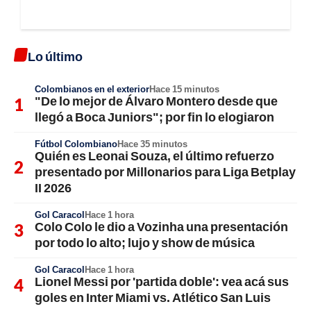
Lo último
Colombianos en el exterior
Hace 15 minutos
"De lo mejor de Álvaro Montero desde que
llegó a Boca Juniors"; por fin lo elogiaron
Fútbol Colombiano
Hace 35 minutos
Quién es Leonai Souza, el último refuerzo
presentado por Millonarios para Liga Betplay
II 2026
Gol Caracol
Hace 1 hora
Colo Colo le dio a Vozinha una presentación
por todo lo alto; lujo y show de música
Gol Caracol
Hace 1 hora
Lionel Messi por 'partida doble': vea acá sus
goles en Inter Miami vs. Atlético San Luis