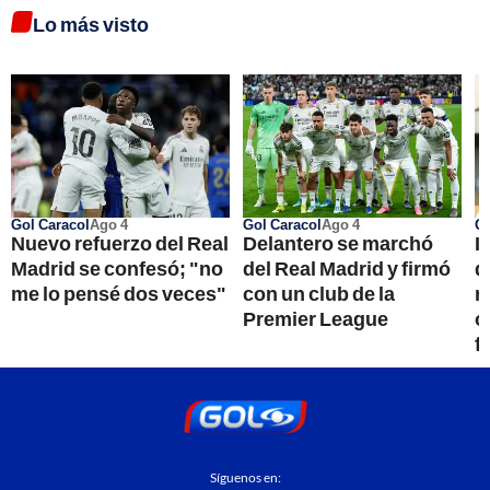
Lo más visto
Gol Caracol
Ago 4
Gol Caracol
Ago 4
Go
Nuevo refuerzo del Real
Delantero se marchó
I
Madrid se confesó; "no
del Real Madrid y firmó
d
me lo pensé dos veces"
con un club de la
r
Premier League
o
f
Síguenos en: