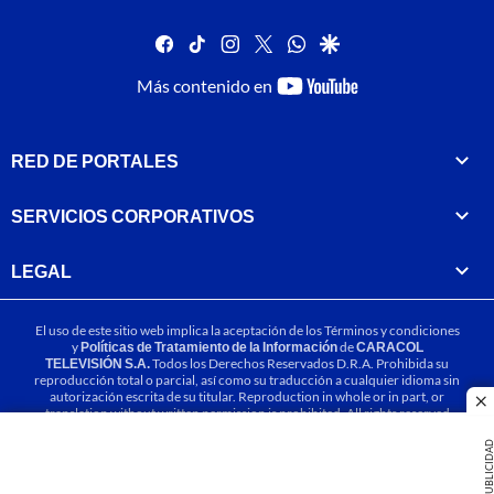
facebook
tiktok
instagram
twitter
whatsapp
google
youtube-
Más contenido en
footer
RED DE PORTALES
SERVICIOS CORPORATIVOS
LEGAL
El uso de este sitio web implica la aceptación de los
Términos y condiciones
y
Políticas de Tratamiento de la Información
de
CARACOL
TELEVISIÓN S.A.
Todos los Derechos Reservados D.R.A. Prohibida su
reproducción total o parcial, así como su traducción a cualquier idioma sin
autorización escrita de su titular. Reproduction in whole or in part, or
cl
translation without written permission is prohibited. All rights reserved
2025.
PUBLICIDA
MIEMBRO DE: