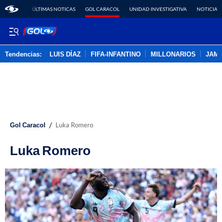
ÚLTIMAS NOTICAS
GOL CARACOL
UNIDAD INVESTIGATIVA
NOTICIAS
Tendencias:
LUIS DÍAZ
FIFA-INFANTINO
MILLONARIOS
JAM
PUBLICIDAD
/
Gol Caracol
Luka Romero
Luka Romero