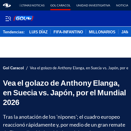
ÚLTIMAS NOTICAS
GOL CARACOL
UNIDAD INVESTIGATIVA
NOTICIAS
Tendencias:
LUIS DÍAZ
FIFA-INFANTINO
MILLONARIOS
JAM
PUBLICIDAD
/
Gol Caracol
Vea el golazo de Anthony Elanga, en Suecia vs. Japón, por e
Vea el golazo de Anthony Elanga,
en Suecia vs. Japón, por el Mundial
2026
Tras la anotación de los 'nipones'; el cuadro europeo
reaccionó rápidamente y, por medio de un gran remate