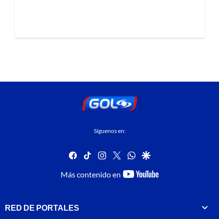
Síguenos en:
facebook
tiktok
instagram
twitter
whatsapp
google
youtube-
Más contenido en
footer
RED DE PORTALES