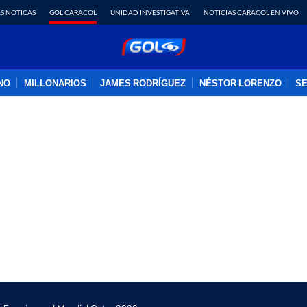
S NOTICAS
GOL CARACOL
UNIDAD INVESTIGATIVA
NOTICIAS CARACOL EN VIVO
INO
MILLONARIOS
JAMES RODRÍGUEZ
NÉSTOR LORENZO
SE
PUBLICIDAD