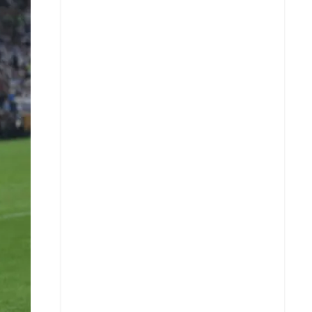
X
Whatsapp