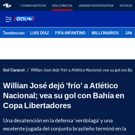
ÚLTIMAS NOTICAS
GOL CARACOL
UNIDAD INVESTIGATIVA
NOTICIAS
Tendencias:
LUIS DÍAZ
FIFA-INFANTINO
MILLONARIOS
JAM
PUBLICIDAD
/
Gol Caracol
Willian José dejó 'frío' a Atlético Nacional; vea su gol con B
Willian José dejó 'frío' a Atlético
Nacional; vea su gol con Bahía en
Copa Libertadores
Una desatención en la defensa 'verdolaga' y una
excelente jugada del conjunto brasileño terminó en la