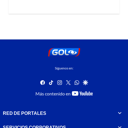
Síguenos en:
facebook
tiktok
instagram
twitter
whatsapp
google
youtube-
Más contenido en
footer
RED DE PORTALES
SERVICIOS CORPORATIVOS