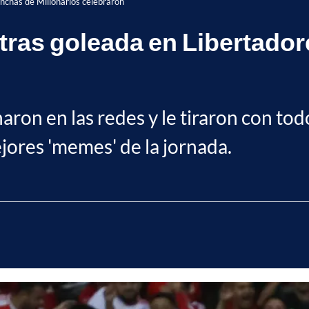
hinchas de Millonarios celebraron
, tras goleada en Libertado
aron en las redes y le tiraron con todo
jores 'memes' de la jornada.