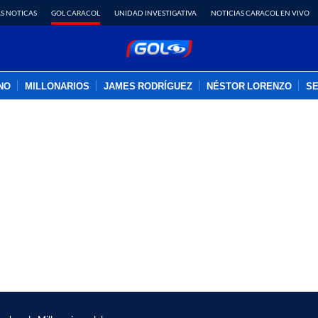
S NOTICAS
GOL CARACOL
UNIDAD INVESTIGATIVA
NOTICIAS CARACOL EN VIVO
INO
MILLONARIOS
JAMES RODRÍGUEZ
NÉSTOR LORENZO
SE
PUBLICIDAD