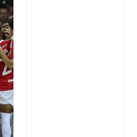
X
Whatsapp