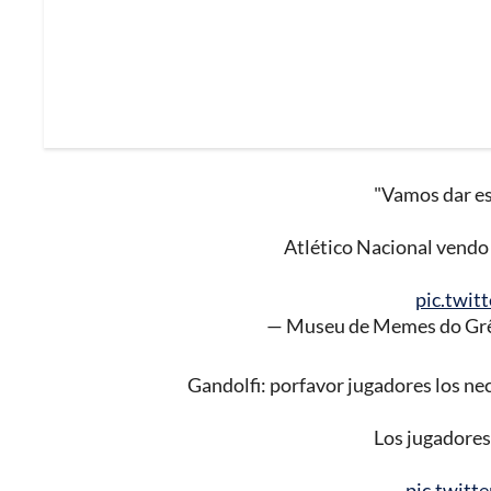
"Vamos dar es
Atlético Nacional vendo 
pic.twit
— Museu de Memes do Gr
Gandolfi: porfavor jugadores los ne
Los jugadores 
pic.twit