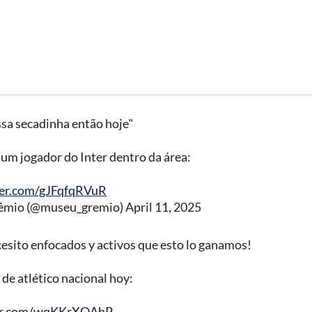
sa secadinha então hoje"
um jogador do Inter dentro da área:
ter.com/gJFqfqRVuR
êmio (@museu_gremio)
April 11, 2025
cesito enfocados y activos que esto lo ganamos!
de atlético nacional hoy:
ter.com/wqKKrXQAhP