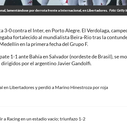
nal, lamentándose por derrota frente a Internacional, en Libertadores.
Foto: Getty 
a 3-0 contra el Inter, en Porto Alegre. El Verdolaga, campe
egaba fortalecido al mundialista Beira-Rio tras la contund
Medellín en la primera fecha del Grupo F.
ate 1-1 ante Bahía en Salvador (nordeste de Brasil), se m
dirigidos por el argentino Javier Gandolfi.
al en Libertadores y perdió a Marino Hinestroza por roja
r a Racing en un estadio vacío; triunfazo 1-2