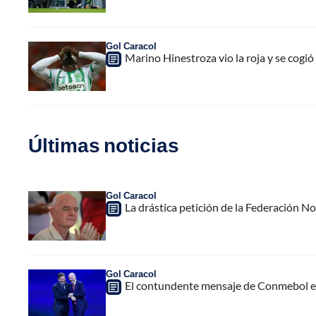
Gol Caracol
Marino Hinestroza vio la roja y se cogi
Últimas noticias
Gol Caracol
La drástica petición de la Federación N
Gol Caracol
El contundente mensaje de Conmebol en