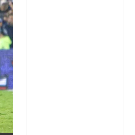
X
Whatsapp