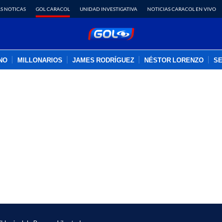
S NOTICAS
GOL CARACOL
UNIDAD INVESTIGATIVA
NOTICIAS CARACOL EN VIVO
INO
MILLONARIOS
JAMES RODRÍGUEZ
NÉSTOR LORENZO
SE
PUBLICIDAD