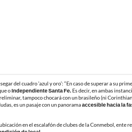
segar del cuadro ‘azul y oro’: “En caso de superar a su prim
ique o
Independiente Santa Fe.
Es decir, en ambas instanci
preliminar, tampoco chocará con un brasileño (ni Corinthian
dudas, es un pasaje con un panorama
accesible hacia la f
ubicación en el escalafón de clubes de la Conmebol, ente r
ondición de local.