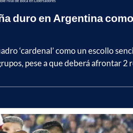
ble rival de Boca en Libertadores
aña duro en Argentina como
uadro ‘cardenal’ como un escollo sencil
grupos, pese a que deberá afrontar 2 