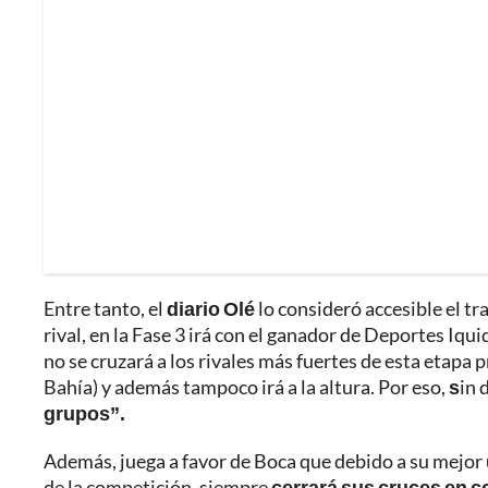
Entre tanto, el
diario Olé
lo consideró accesible el tra
rival, en la Fase 3 irá con el ganador de Deportes Iqu
no se cruzará a los rivales más fuertes de esta etapa 
Bahía) y además tampoco irá a la altura. Por eso,
s
in 
grupos”.
Además, juega a favor de Boca que debido a su mejor 
de la competición, siempre
cerrará sus cruces en c