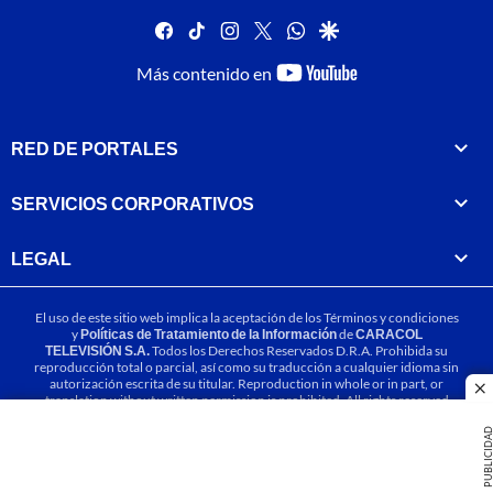
facebook
tiktok
instagram
twitter
whatsapp
google
youtube-
Más contenido en
footer
RED DE PORTALES
SERVICIOS CORPORATIVOS
LEGAL
El uso de este sitio web implica la aceptación de los
Términos y condiciones
y
Políticas de Tratamiento de la Información
de
CARACOL
TELEVISIÓN S.A.
Todos los Derechos Reservados D.R.A. Prohibida su
reproducción total o parcial, así como su traducción a cualquier idioma sin
autorización escrita de su titular. Reproduction in whole or in part, or
cl
translation without written permission is prohibited. All rights reserved
2025.
PUBLICIDA
MIEMBRO DE: