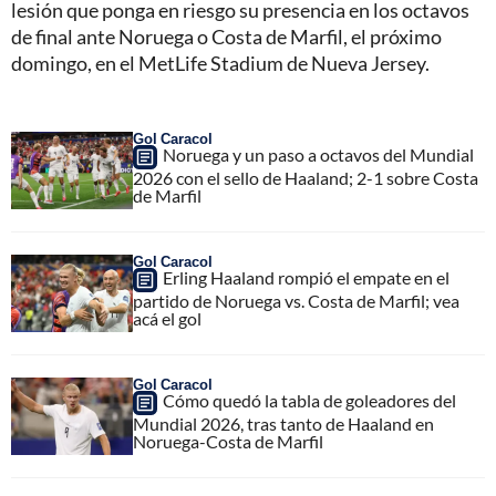
lesión que ponga en riesgo su presencia en los octavos
de final ante Noruega o Costa de Marfil, el próximo
domingo, en el MetLife Stadium de Nueva Jersey.
Gol Caracol
Noruega y un paso a octavos del Mundial
2026 con el sello de Haaland; 2-1 sobre Costa
de Marfil
Gol Caracol
Erling Haaland rompió el empate en el
partido de Noruega vs. Costa de Marfil; vea
acá el gol
Gol Caracol
Cómo quedó la tabla de goleadores del
Mundial 2026, tras tanto de Haaland en
Noruega-Costa de Marfil