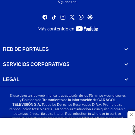
Síguenos en:
facebook
tiktok
instagram
twitter
whatsapp
google
youtube-
Más contenido en
footer
RED DE PORTALES
SERVICIOS CORPORATIVOS
LEGAL
El uso de este sitio web implica la aceptación de los
Términos y condiciones
y
Políticas de Tratamiento de la Información
de
CARACOL
TELEVISIÓN S.A.
Todos los Derechos Reservados D.R.A. Prohibida su
reproducción total o parcial, así como su traducción a cualquier idioma sin
autorización escrita de su titular. Reproduction in whole or in part, or
cl
translation without written permission is prohibited. All rights reserved
2025.
PUBLICIDA