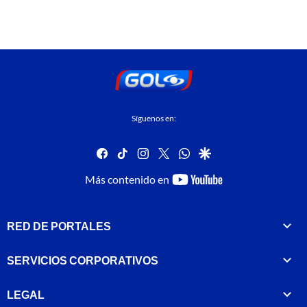
Síguenos en:
facebook
tiktok
instagram
twitter
whatsapp
google
youtube-
Más contenido en
footer
RED DE PORTALES
SERVICIOS CORPORATIVOS
LEGAL