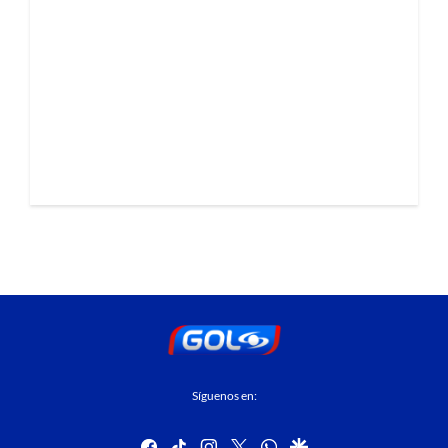
Síguenos en:
facebook
tiktok
instagram
twitter
whatsapp
google