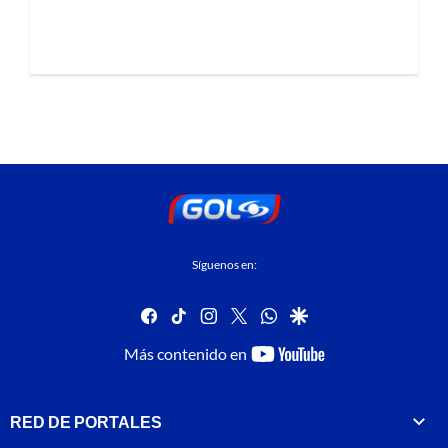
Síguenos en:
facebook
tiktok
instagram
twitter
whatsapp
google
youtube-
Más contenido en
footer
RED DE PORTALES