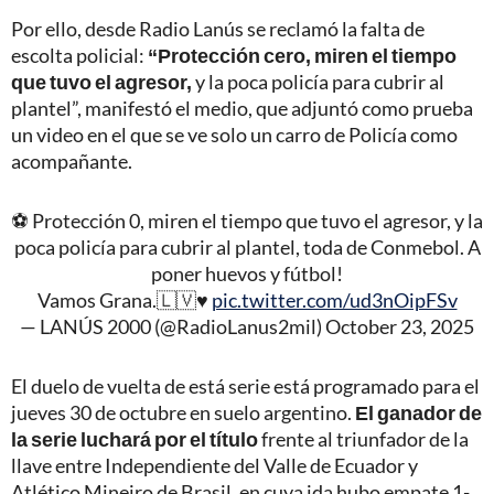
Por ello, desde Radio Lanús se reclamó la falta de
escolta policial:
“Protección cero,
miren el tiempo
que tuvo el agresor,
y la poca policía para cubrir al
plantel”, manifestó el medio, que adjuntó como prueba
un video en el que se ve solo un carro de Policía como
acompañante.
⚽️ Protección 0, miren el tiempo que tuvo el agresor, y la
poca policía para cubrir al plantel, toda de Conmebol. A
poner huevos y fútbol!
Vamos Grana.🇱🇻♥️
pic.twitter.com/ud3nOipFSv
— LANÚS 2000 (@RadioLanus2mil)
October 23, 2025
El duelo de vuelta de está serie está programado para el
jueves 30 de octubre en suelo argentino.
El ganador de
la serie luchará por el título
frente al triunfador de la
llave entre Independiente del Valle de Ecuador y
Atlético Mineiro de Brasil, en cuya ida hubo empate 1-