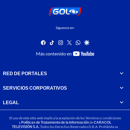
Síguenos en:
facebook
tiktok
instagram
twitter
whatsapp
google
youtube-
Más contenido en
footer
RED DE PORTALES
SERVICIOS CORPORATIVOS
LEGAL
El uso de este sitio web implica la aceptación de los
Términos y condiciones
y
Políticas de Tratamiento de la Información
de
CARACOL
TELEVISIÓN S.A.
Todos los Derechos Reservados D.R.A. Prohibida su