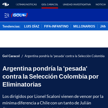
ÚLTIMAS NOTICAS
GOL CARACOL
UNIDAD INVESTIGATIVA
NOTICIAS
Tendencias:
LUIS DÍAZ
FIFA-INFANTINO
MILLONARIOS
JAM
PUBLICIDAD
/
Gol Caracol
Argentina pondría la 'pesada' contra la Selección Colombia p
Argentina pondría la 'pesada'
contra la Selección Colombia por
Eliminatorias
Los dirigidos por Lionel Scaloni vienen de vencer por la
mínima diferencia a Chile con un tanto de Julián