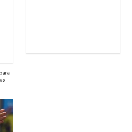
 para
las