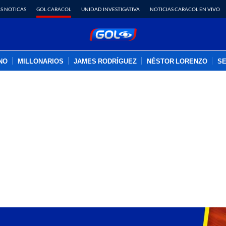
S NOTICAS
GOL CARACOL
UNIDAD INVESTIGATIVA
NOTICIAS CARACOL EN VIVO
INO
MILLONARIOS
JAMES RODRÍGUEZ
NÉSTOR LORENZO
SE
PUBLICIDAD