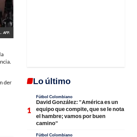
.
AFP.
la
ncia.
Lo último
n der
Fútbol Colombiano
David González: "América es un
equipo que compite, que se le nota
el hambre; vamos por buen
camino"
Fútbol Colombiano